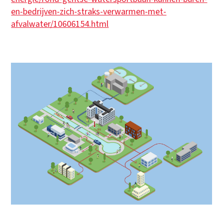
en-bedrijven-zich-straks-verwarmen-met-
afvalwater/10606154.html