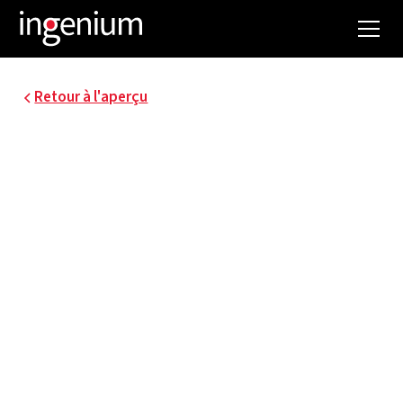
Retour à l'aperçu
23015.002
ETUDE DU PAYSAGE
ÉNERGÉTIQUE
PARCOURS SPORTIF
AQUATIQUE ET ÉTUDE
DE FAISABILITÉ
RESEAU DE CHALEUR