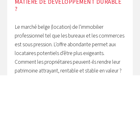
MATIÈRE DE DÉVELOPPEMENT DURABLE
?
Le marché belge (location) de l'immobilier
professionnel tel que les bureaux et les commerces
est sous pression. L'offre abondante permet aux
locataires potentiels d'être plus exigeants.
Comment les propriétaires peuvent-ils rendre leur
patrimoine attrayant, rentable et stable en valeur ?
Ingenium peut aider à rendre les bâtiments plus
durables, en faisant les bons choix à court et à long
terme.