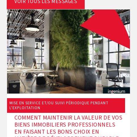
VOIR TOUS LES MESSAGES
MISE EN SERVICE ET/OU SUIVI PÉRIODIQUE PENDANT
11/9/2024
L'EXPLOITATION
COMMENT MAINTENIR LA VALEUR DE VOS
BIENS IMMOBILIERS PROFESSIONNELS
EN FAISANT LES BONS CHOIX EN