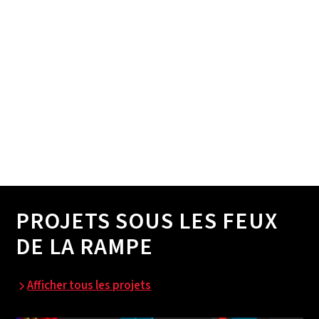
La sélection d'un prestataire de maintenance
approprié, l'évaluation des profils énergétiques par le
biais de l'IPMVP et le suivi des performances au
moyen d'accords de niveau de service (SLA)
garantissent un contrôle continu de la qualité.
PROJETS SOUS LES FEUX
DE LA RAMPE
Afficher tous les projets