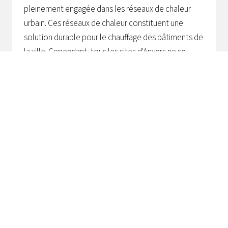
pleinement engagée dans les réseaux de chaleur
urbain. Ces réseaux de chaleur constituent une
solution durable pour le chauffage des bâtiments de
la ville. Cependant, tous les sites d'Anvers ne se
prêtent pas à la mise en place de tels réseaux de
chaleur.