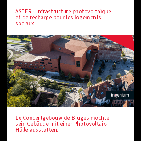
ASTER - Infrastructure photovoltaïque
et de recharge pour les logements
sociaux
SOUS LES FEUX DE LA RAMPE
Le Concertgebouw de Bruges möchte
sein Gebäude mit einer Photovoltaik-
Hülle ausstatten.