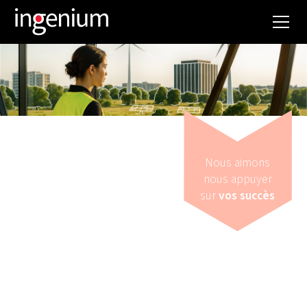
Nous aimons
nous appuyer
sur
vos succès
Stratégie
VOUS VOULEZ
PRENDRE DES