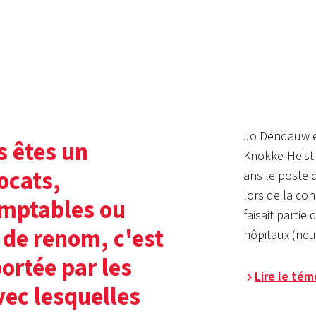
Jo Dendauw es
 êtes un
Knokke-Heist 
ocats,
ans le poste d
lors de la co
omptables ou
faisait parti
 de renom, c'est
hôpitaux (neuf
ortée par les
Lire le té
ec lesquelles