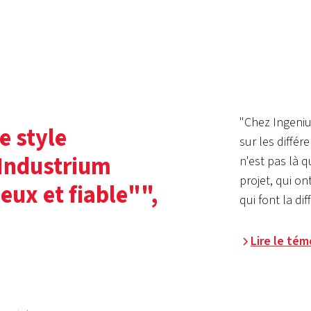
"Chez Ingeniu
le style
sur les différ
Industrium
n'est pas là q
projet, qui o
ux et fiable"",
qui font la dif
Lire le té