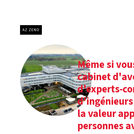
AZ ZENO
Même si vous
cabinet d'av
d'experts-c
d'ingénieurs
la valeur app
personnes av