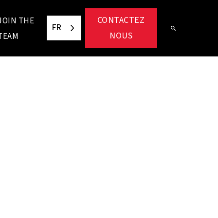
CONTACTEZ
JOIN THE
FR
NOUS
TEAM
ion réfléchie à long terme et une attention
ons durables sont essentielles. Nous
importance à ce que les autres ont à dire et
ui conduit aux plus grands succès. Curieux de
s des autres ? Lisez leurs histoires ici.