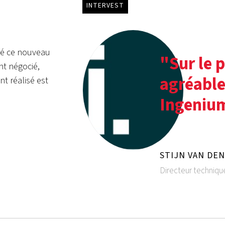
INTERVEST
ré ce nouveau
"Sur le 
nt négocié,
agréable
nt réalisé est
Ingeniu
STIJN VAN DE
Directeur techniqu