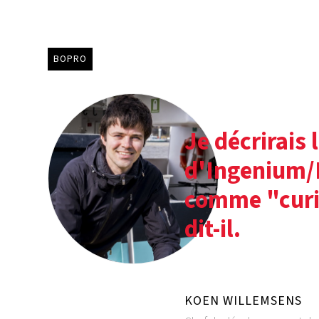
BOPRO
Je décrirais 
d'Ingenium/
comme "curie
dit-il.
KOEN WILLEMSENS