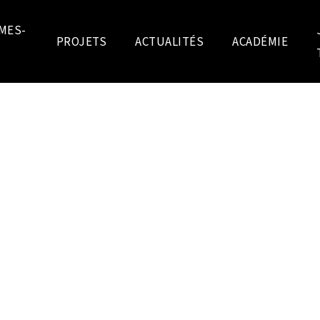
MES-
PROJETS
ACTUALITÉS
ACADÉMIE
ITS
Chez Ingenium, une vis
permanente aux relati
accordons une grande 
c'est précisément ce q
connaître les expérience