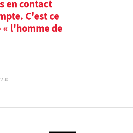
 en contact
mpte. C'est ce
e « l'homme de
raux