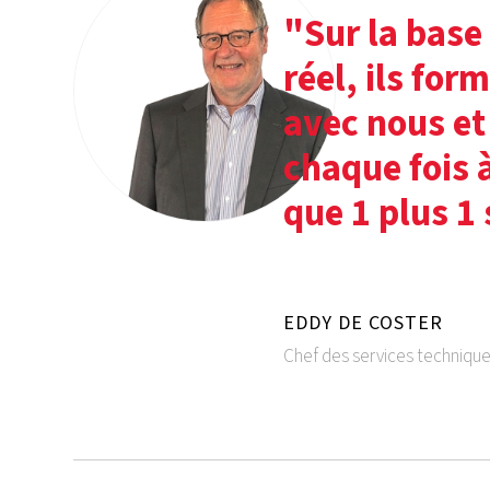
"Sur la base
réel, ils fo
avec nous et
chaque fois à
que 1 plus 1 
EDDY DE COSTER
Chef des services techniqu