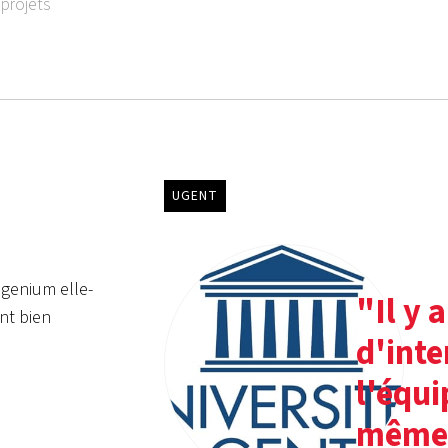
projets
UGENT
ngenium elle-
"Il y 
nt bien
d'inte
l'équi
même,