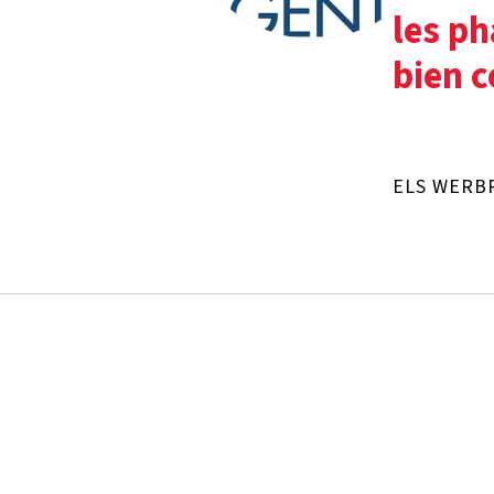
les ph
bien 
ELS WERB