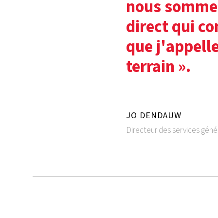
nous sommes
direct qui co
que j'appell
terrain ».
JO DENDAUW
Directeur des services géné