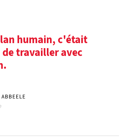
plan humain, c'était
 de travailler avec
m.
N ABBEELE
e