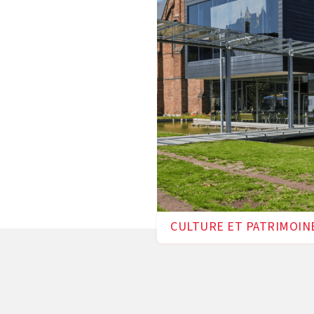
ire riche et d'une
 dans la quête d'un avenir
riété et de l'âge des
rgétique et du chauffage
oins, la ville de Gand et la
borer un plan bien pensé,
exte historique et à la
CULTURE ET PATRIMOIN