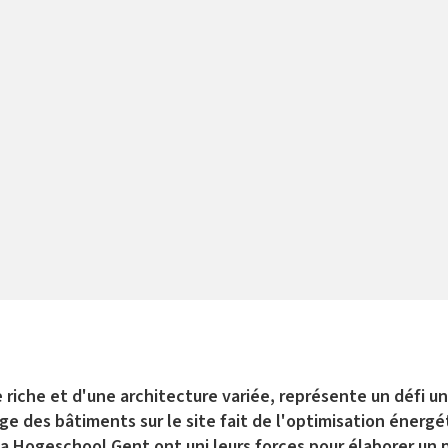
re riche et d'une architecture variée, représente un défi u
l'âge des bâtiments sur le site fait de l'optimisation éner
la Hogeschool Gent ont uni leurs forces pour élaborer un