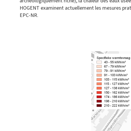
archéologiquement riche), la chaleur des eaux usées, 
HOGENT examinent actuellement les mesures pratiqu
EPC-NR.