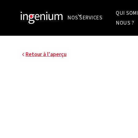
QUI SOM
NOS SERVICES
NOUS ?
Retour à l'aperçu
23015.003
LE SITE DE LA BIJLOK
UNE TRANSFORMATI
ÉNERGÉTIQUE POUR 
DURABLE