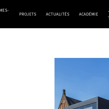
MES-
PROJETS
ACTUALITÉS
ACADÉMIE
E À GAND :
ON
UN AVENIR