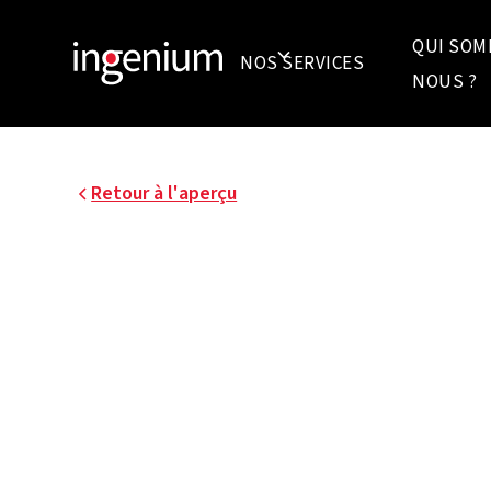
QUI SOM
NOS SERVICES
NOUS ?
Retour à l'aperçu
PLAN DIRECTEUR EN
GASTHUISBERG LEU
m² m²En 2006, l'UZ Leuven et la KU Leuven ont
une expansion progressives des installations é
campus de Gasthuisberg, en vue d'une croissa
personnes.