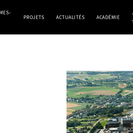
MES-
PROJETS
ACTUALITÉS
ACADÉMIE
ERGIE UZ
VEN
 planifié une rénovation et
nergétiques actuelles sur le
nce de 200 000 à 550 000