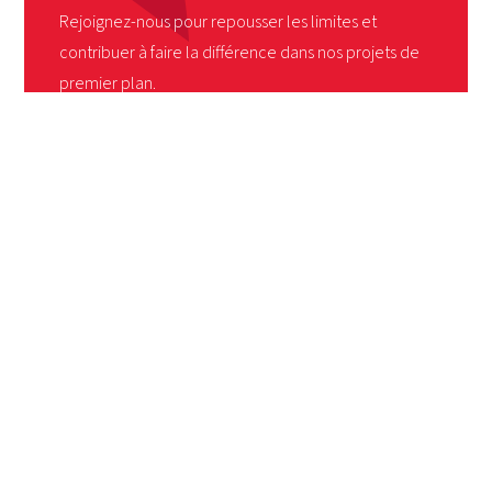
Rejoignez-nous pour repousser les limites et
contribuer à faire la différence dans nos projets de
premier plan.
CONTACTEZ NOUS
Nieuwe Sint-Annadreef 23 B-8200 Bruges