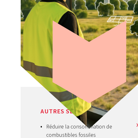
Nous aimons nous
AUTRES SERVICES
appuyer sur
vos
Réduire la consommation de
succès
combustibles fossiles