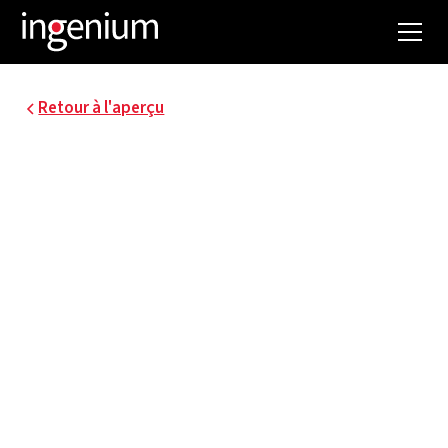
Retour à l'aperçu
18079.001
IVAGO VALORISATION
DE LA CHALEUR
PERDUE ET ÉTUDE DE
FAISABILITÉ RÉSEAU
DE CHALEUR ET DE
VAPEUR