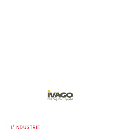
La ville de Gand a étudié comment mieux utiliser
la chaleur résiduelle d'IVAGO et a exploré
diverses options de valorisation du flux de
déchets.
L'INDUSTRIE