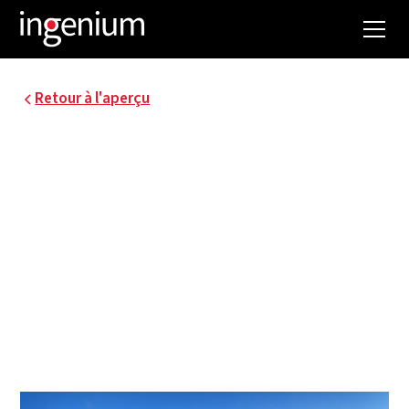
Retour à l'aperçu
ZEEBRUGGE GREEN
LOGISTICS
Un parc de services et de distribution de 30
hectares a été construit dans la zone logistique
maritime du port intérieur de Zeebrugge. Le
projet a été conçu par l'équipe DEVI (partenariat
avec les partenaires suivants : Dugardyn, Establis,
Verhaeghe et Industrium/Ingenium).