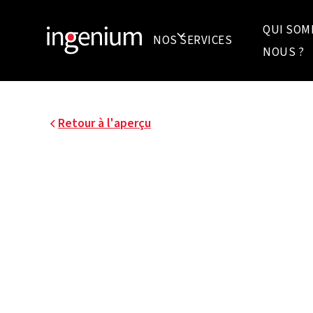
QUI SOM
NOS SERVICES
NOUS ?
Retour à l'aperçu
19004.002
EXTENSION DE L'IMM
BUREAUX CALLENS
Callens s'agrandit le long de l'E17 à Warege
bureaux de 2 500 m² et 100 places de parking