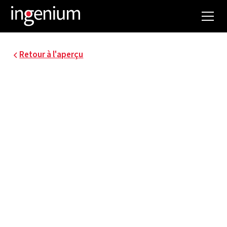
Retour à l'aperçu
21040.001
CASERNE DE
POMPIERS DE LA
PALEISSTRAAT À
ANVERS
Audit énergétique du patrimoine immobilier de
la caserne de pompiers de la Paleisstraat à