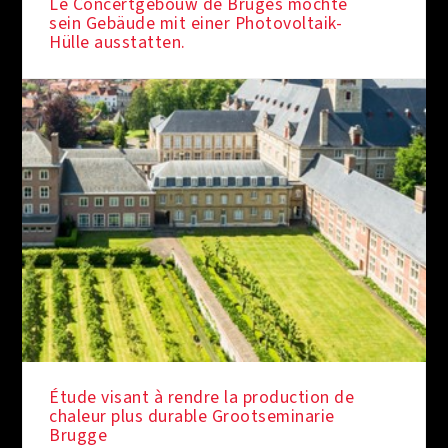
Le Concertgebouw de Bruges möchte
sein Gebäude mit einer Photovoltaik-
Hülle ausstatten.
Étude visant à rendre la production de
chaleur plus durable Grootseminarie
Brugge