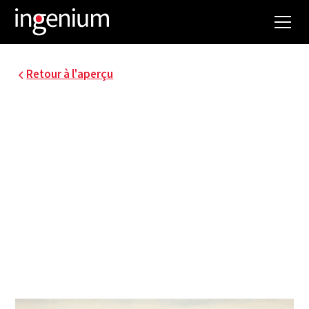
Retour à l'aperçu
07022.001
AZ ZENO KNOKKE
Le groupement temporaire AAPROG - BOECKX. -
BURO II & ARCHI I a remporté en 2007 l'ambitieux
concours pour la construction d'un nouvel
hôpital à Knokke-Heist. Dix ans plus tard, au
printemps 2018, ce bâtiment futuriste a été mis
en service.