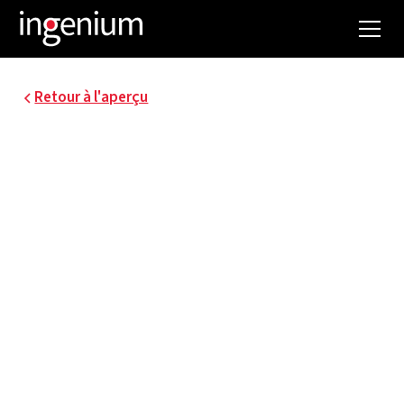
Retour à l'aperçu
25099.001
HAUTE TENSION 33 KV
POUR LE
RACCORDEMENT DE
LA CENTRALE
THERMIQUE