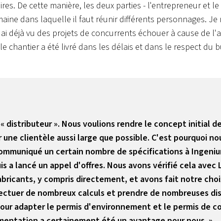
aires. De cette manière, les deux parties - l'entrepreneur et 
humaine dans laquelle il faut réunir différents personnages. 
j'ai déjà vu des projets de concurrents échouer à cause de l'at
le chantier a été livré dans les délais et dans le respect du 
 « distributeur ». Nous voulions rendre le concept initial 
rer une clientèle aussi large que possible. C'est pourquoi
ommuniqué un certain nombre de spécifications à Ingenium
uis a lancé un appel d'offres. Nous avons vérifié cela ave
bricants, y compris directement, et avons fait notre cho
 effectuer de nombreux calculs et prendre de nombreuses di
our adapter le permis d'environnement et le permis de c
mentation a certainement été un avantage pour nous. »