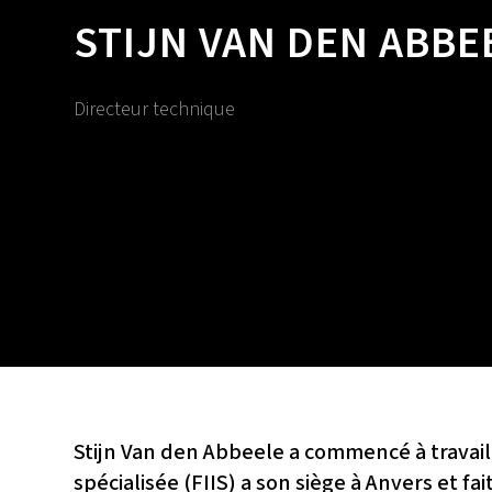
STIJN VAN DEN ABBE
Directeur technique
Stijn Van den Abbeele a commencé à travaill
spécialisée (FIIS) a son siège à Anvers et f